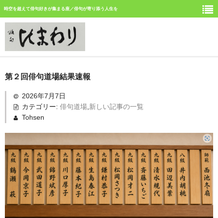
時空を超えて俳句好きが集まる座／俳句が寄り添う人生を
ホーム
第２回俳句道場結果速報
新しい記事
2026年7月7日
カテゴリー:
俳句道場
,
新しい記事の一覧
ひまわり誌今月号の俳句
Tohsen
ひまわり俳句の仲間の活動
今月みつけた俳句
イベント案内
俳句道場
「徳島文学賞」募集中