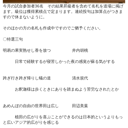
今月の試合参加者36名 その結果昇級者を含めて名札を道場に掲げ
冬扇の「時空の座」
ます。級位は獲得累積点で定まります。連続投句は加算点がつきま
すので休まないように。
お問い合わせ
そのほかの方の名札も作成中ですのでご猶予ください。
俳句を始めたい人に
〇特選三句
日本俳人クラブ
明易の果実熟せし香を放つ 井内胡桃
郷土阿波の俳句を集めよう
日常で経験するが寝苦しかった夜の感覚が蘇る気がする
出来事
跨ぎ行き跨ぎ帰りし蟻の道 清水規代
徳島吟行案内編集室
お釈迦様は歩くときにありを踏まぬよう苦労なされたとか
アゴラ（新しい俳句の為に）
あめんぼの自由の世界田は広し 田辺美葉
植田の広がりを喜ぶことができるのは日本的というよりもっ
と広いアジア的広がりを感じる