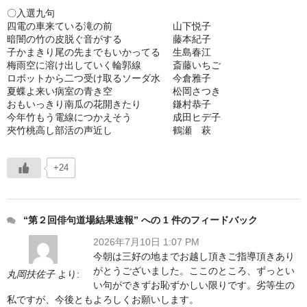
〇入選九句
四電の車来ている滝の前 山下悦子
暗闇の竹の皮脱ぐ音がする 藤本紀子
子かまきり尾の先までもいかってる 生島春江
梅雨空に溶け出していく輪郭線 斎藤いちご
ロボットから二つ受け取るソーダ水 今倉雅子
夏蝶よ来い病室の青き空 松岡さつき
おもいっきり南瓜の花開きたり 鎌村恭子
今年竹もう電線につかえそう 成田ヒデ子
夾竹桃高し部活の声近し 鶴瀬 萩
+24
“第２回俳句道場結果速報” への 1 件のフィードバック
2026年7月10日 1:07 PM
今朝は三好の地までお越し頂きご指導頂きあり
がとうございました。ここのところ、ずっとい
丸岡扶佐子
より:
い句ができずお恥ずかしい限りです。劣等生の
私ですが、今後ともよろしくお願いします。