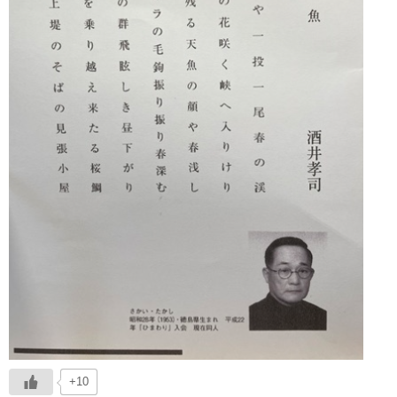
冬扇の「時空の座」
お問い合わせ
俳句を始めたい人に
日本俳人クラブ
郷土阿波の俳句を集めよう
出来事
徳島吟行案内編集室
アゴラ（新しい俳句の為に）
+10