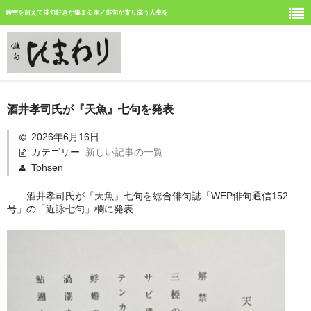
時空を超えて俳句好きが集まる座／俳句が寄り添う人生を
ホーム
酒井孝司氏が『天魚』七句を発表
新しい記事
2026年6月16日
カテゴリー:
新しい記事の一覧
ひまわり誌今月号の俳句
Tohsen
ひまわり俳句の仲間の活動
酒井孝司氏が『天魚』七句を総合俳句誌「WEP俳句通信152
号」の「近詠七句」欄に発表
今月みつけた俳句
イベント案内
俳句道場
「徳島文学賞」募集中