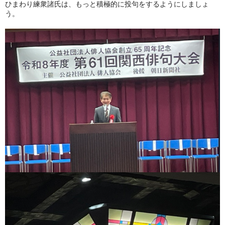
ひまわり練衆諸氏は、もっと積極的に投句をするようにしましょ
う。
冬扇の「時空の座」
お問い合わせ
俳句を始めたい人に
日本俳人クラブ
郷土阿波の俳句を集めよう
出来事
徳島吟行案内編集室
アゴラ（新しい俳句の為に）