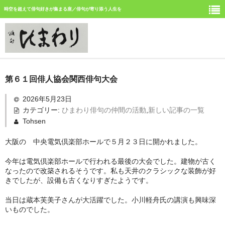
時空を超えて俳句好きが集まる座／俳句が寄り添う人生を
ホーム
第６１回俳人協会関西俳句大会
新しい記事
2026年5月23日
カテゴリー:
ひまわり俳句の仲間の活動
,
新しい記事の一覧
ひまわり誌今月号の俳句
Tohsen
ひまわり俳句の仲間の活動
大阪の 中央電気倶楽部ホールで５月２３日に開かれました。
今月みつけた俳句
今年は電気倶楽部ホールで行われる最後の大会でした。建物が古く
なったので改築されるそうです。私も天井のクラシックな装飾が好
イベント案内
きでしたが、設備も古くなりすぎたようです。
俳句道場
当日は蔵本芙美子さんが大活躍でした。小川軽舟氏の講演も興味深
いものでした。
「徳島文学賞」募集中