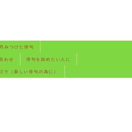
月みつけた俳句
合わせ
俳句を始めたい人に
ゴラ（新しい俳句の為に）