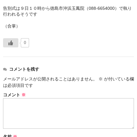
告別式は９日１０時から徳島市沖浜玉鳳院（088-6654000）で執り
冬扇の「時空の座」
行われるそうです
お問い合わせ
（合掌）
俳句を始めたい人に
0
日本俳人クラブ
郷土阿波の俳句を集めよう
コメントを残す
出来事
メールアドレスが公開されることはありません。
※
が付いている欄
は必須項目です
徳島吟行案内編集室
コメント
※
アゴラ（新しい俳句の為に）
名前
※