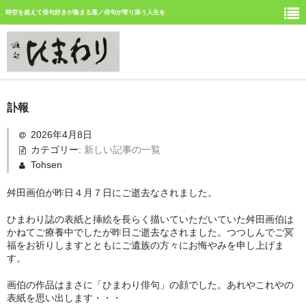
時空を超えて俳句好きが集まる座／俳句が寄り添う人生を
ホーム
訃報
新しい記事
2026年4月8日
カテゴリー:
新しい記事の一覧
ひまわり誌今月号の俳句
Tohsen
ひまわり俳句の仲間の活動
舛田画伯が昨日４月７日にご逝去なされました。
今月みつけた俳句
ひまわり誌の表紙と挿絵を長らく描いていただいていた舛田画伯は
かねてご療養中でしたが昨日ご逝去なされました。つつしんでご冥
イベント案内
福をお祈りしますとともにご遺族の方々にお悔やみを申し上げま
す。
俳句道場
画伯の作品はまさに「ひまわり俳句」の顔でした。あれやこれやの
表紙を思い出します・・・
「徳島文学賞」募集中