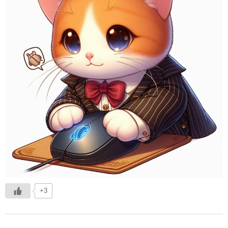
冬扇の「時空の座」
お問い合わせ
俳句を始めたい人に
日本俳人クラブ
郷土阿波の俳句を集めよう
出来事
徳島吟行案内編集室
アゴラ（新しい俳句の為に）
+3