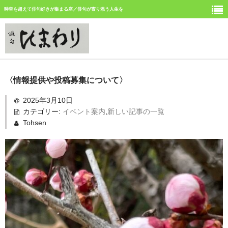
時空を超えて俳句好きが集まる座／俳句が寄り添う人生を
ホーム
〈情報提供や投稿募集について〉
新しい記事
2025年3月10日
カテゴリー:
イベント案内
,
新しい記事の一覧
ひまわり誌今月号の俳句
Tohsen
ひまわり俳句の仲間の活動
今月みつけた俳句
イベント案内
俳句道場
「徳島文学賞」募集中