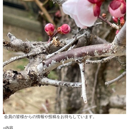
冬扇の「時空の座」
お問い合わせ
俳句を始めたい人に
日本俳人クラブ
郷土阿波の俳句を集めよう
出来事
徳島吟行案内編集室
アゴラ（新しい俳句の為に）
会員の皆様からの情報や投稿をお待ちしています。
○内容