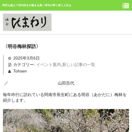
時空を超えて俳句好きが集まる座／俳句が寄り添う人生を
ホーム
〈明谷梅林探訪〉
新しい記事
2025年3月6日
カテゴリー:
イベント案内
,
新しい記事の一覧
ひまわり誌今月号の俳句
Tohsen
ひまわり俳句の仲間の活動
／ 山田百代
今月みつけた俳句
毎年吟行に訪れている阿南市長生町にある明谷（あかだに）梅林を
紹介します。
イベント案内
俳句道場
「徳島文学賞」募集中