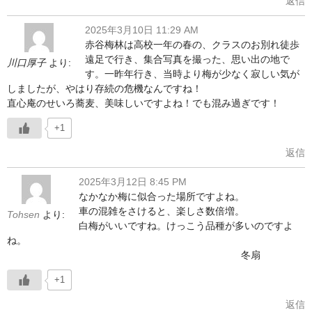
返信
2025年3月10日 11:29 AM
赤谷梅林は高校一年の春の、クラスのお別れ徒歩
遠足で行き、集合写真を撮った、思い出の地で
川口厚子
より:
す。一昨年行き、当時より梅が少なく寂しい気が
しましたが、やはり存続の危機なんですね！
直心庵のせいろ蕎麦、美味しいですよね！でも混み過ぎです！
+1
返信
2025年3月12日 8:45 PM
なかなか梅に似合った場所ですよね。
車の混雑をさけると、楽しさ数倍増。
Tohsen
より:
白梅がいいですね。けっこう品種が多いのですよ
ね。
冬扇
+1
返信