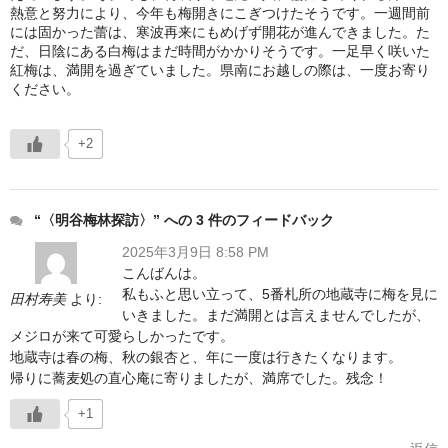
熱意と努力により、今年も梅開きにこぎつけたそうです。一週間前
には固かった蕾は、寒波再来にもめげず開花が進んできました。た
だ、日陰にある白梅はまだ時間がかかりそうです。一足早く咲いた
紅梅は、満開を過ぎていました。県南にお越しの際は、一度お寄り
ください。
+2
“〈明谷梅林探訪〉” への 3 件のフィードバック
2025年3月9日 8:58 PM
こんばんは。
私もふと思い立って、5番札所の地蔵寺に梅を見に
田村寿美
より:
いきました。まだ満開とは言えませんでしたが、
メジロが来て可愛らしかったです。
地蔵寺は春の梅、秋の銀杏と、年に一度は行きたくなります。
帰りに蕎麦処の直心庵に寄りましたが、満席でした。残念！
+1