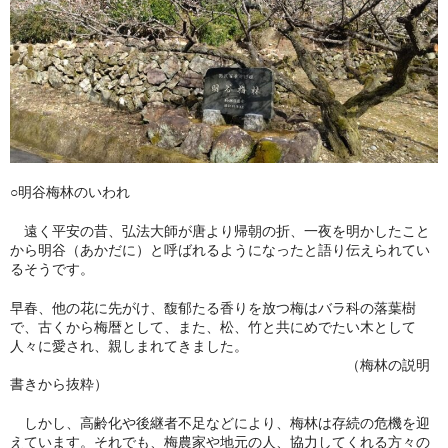
冬扇の「時空の座」
お問い合わせ
俳句を始めたい人に
日本俳人クラブ
○明谷梅林のいわれ
郷土阿波の俳句を集めよう
遠く平安の昔、弘法大師が唐より帰朝の折、一夜を明かしたこと
出来事
から明谷（あかだに）と呼ばれるようになったと語り伝えられてい
るそうです。
徳島吟行案内編集室
早春、他の花に先がけ、馥郁たる香りを放つ梅はバラ科の落葉樹
アゴラ（新しい俳句の為に）
で、古くから梅暦として、また、松、竹と共にめでたい木として
人々に愛され、親しまれてきました。
（梅林の説明
書きから抜粋）
しかし、高齢化や後継者不足などにより、梅林は存続の危機を迎
えています。それでも、梅農家や地元の人、協力してくれる方々の