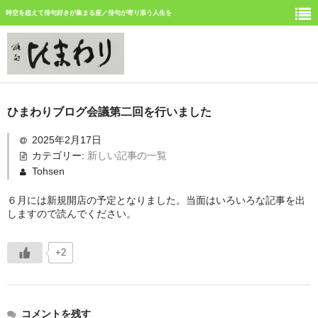
時空を超えて俳句好きが集まる座／俳句が寄り添う人生を
ホーム
ひまわりブログ会議第二回を行いました
新しい記事
2025年2月17日
カテゴリー:
新しい記事の一覧
ひまわり誌今月号の俳句
Tohsen
ひまわり俳句の仲間の活動
６月には新規開店の予定となりました。当面はいろいろな記事を出
しますので読んでください。
今月みつけた俳句
イベント案内
+2
俳句道場
「徳島文学賞」募集中
コメントを残す