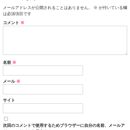
メールアドレスが公開されることはありません。
※
が付いている欄
冬扇の「時空の座」
は必須項目です
お問い合わせ
コメント
※
俳句を始めたい人に
日本俳人クラブ
郷土阿波の俳句を集めよう
名前
※
出来事
メール
※
徳島吟行案内編集室
アゴラ（新しい俳句の為に）
サイト
次回のコメントで使用するためブラウザーに自分の名前、メールア