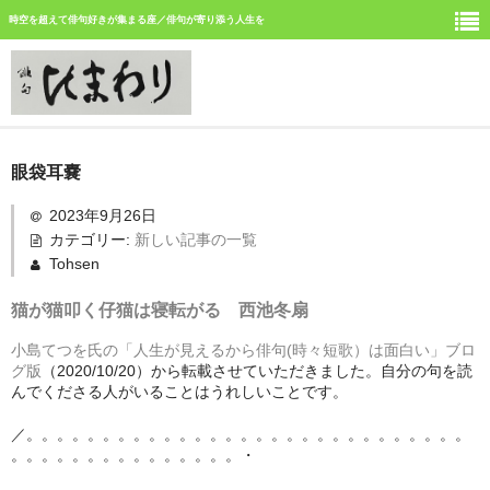
時空を超えて俳句好きが集まる座／俳句が寄り添う人生を
ホーム
眼袋耳嚢
新しい記事
2023年9月26日
カテゴリー:
新しい記事の一覧
ひまわり誌今月号の俳句
Tohsen
ひまわり俳句の仲間の活動
猫が猫叩く仔猫は寝転がる 西池冬扇
今月みつけた俳句
小島てつを氏の「人生が見えるから俳句(時々短歌）は面白い」ブロ
グ版
（2020/10/20）から転載させていただきました。自分の句を読
イベント案内
んでくださる人がいることはうれしいことです。
俳句道場
／。。。。。。。。。。。。。。。。。。。。。。。。。。。。。
。。。。。。。。。。。。。。。・
「徳島文学賞」募集中