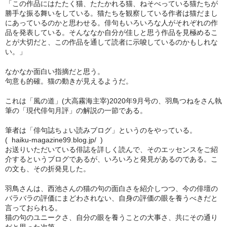
「この作品にはたたく猫、たたかれる猫、ねそべっている猫たちが
勝手な振る舞いをしている。猫たちを観察している作者は猫だまし
冬扇の「時空の座」
にあっているのかと思わせる。俳句もいろいろな人がそれぞれの作
品を発表している。そんななか自分が佳しと思う作品を見極めるこ
お問い合わせ
とが大切だと、この作品を通して読者に示唆しているのかもしれな
い。」
俳句を始めたい人に
なかなか面白い指摘だと思う。
日本俳人クラブ
句意も的確。猫の動きが見えるようだ。
これは「風の道」(大高霧海主宰)2020年9月号の、羽鳥つねをさん執
郷土阿波の俳句を集めよう
筆の「現代俳句月評」の解説の一節である。
出来事
筆者は「俳句誌ちょい読みブログ」というのをやっている。
( haiku-magazine99.blog.jp/ )
徳島吟行案内編集室
お送りいただいている俳誌を詳しく読んで、そのエッセンスをご紹
介するというブログであるが、いろいろと発見があるのである。こ
アゴラ（新しい俳句の為に）
の文も、その折発見した。
羽鳥さんは、西池さんの猫の句の面白さを紹介しつつ、今の俳壇の
バラバラの評価にまどわされない、自身の評価の眼を養うべきだと
言っておられる。
猫の句のユニークさ、自分の眼を養うことの大事さ、共にその通り