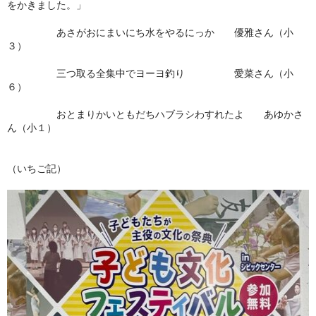
をかきました。」
冬扇の「時空の座」
あさがおにまいにち水をやるにっか 優雅さん（小
３）
お問い合わせ
三つ取る全集中でヨーヨ釣り 愛菜さん（小
俳句を始めたい人に
６）
日本俳人クラブ
おとまりかいともだちハブラシわすれたよ あゆかさ
ん（小１）
郷土阿波の俳句を集めよう
（いちご記）
出来事
徳島吟行案内編集室
アゴラ（新しい俳句の為に）