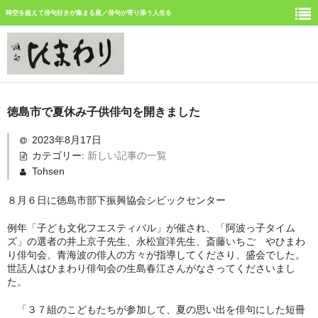
時空を超えて俳句好きが集まる座／俳句が寄り添う人生を
ホーム
徳島市で夏休み子供俳句を開きました
新しい記事
2023年8月17日
カテゴリー:
新しい記事の一覧
ひまわり誌今月号の俳句
Tohsen
ひまわり俳句の仲間の活動
８月６日に徳島市部下振興協会シビックセンター
今月みつけた俳句
例年「子ども文化フエスティバル」が催され、「阿波っ子タイム
ズ」の選者の井上京子先生、永松宣洋先生、斎藤いちご やひまわ
イベント案内
り俳句会、青海波の俳人の方々が指導してくださり、盛会でした。
世話人はひまわり俳句会の生島春江さんがなさってくださいまし
俳句道場
た。
「３７組のこどもたちが参加して、夏の思い出を俳句にした短冊
「徳島文学賞」募集中