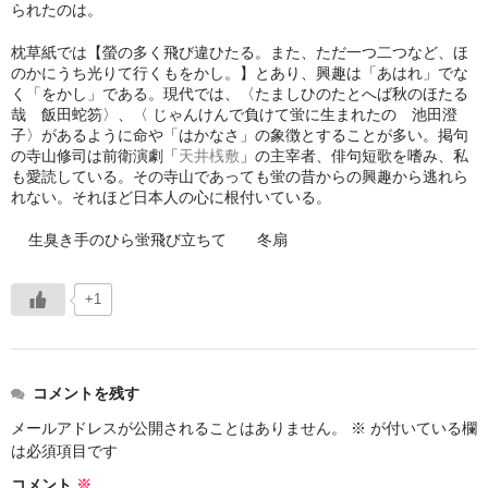
られたのは。
冬扇の「時空の座」
枕草紙では【螢の多く飛び違ひたる。また、ただ一つ二つなど、ほ
のかにうち光りて行くもをかし。】とあり、興趣は「あはれ」でな
お問い合わせ
く「をかし」である。現代では、〈たましひのたとへば秋のほたる
哉 飯田蛇笏〉、〈 じゃんけんで負けて蛍に生まれたの 池田澄
俳句を始めたい人に
子〉があるように命や「はかなさ」の象徴とすることが多い。掲句
の寺山修司は前衛演劇「
天井桟敷
」の主宰者、俳句短歌を嗜み、私
日本俳人クラブ
も愛読している。その寺山であっても蛍の昔からの興趣から逃れら
れない。それほど日本人の心に根付いている。
郷土阿波の俳句を集めよう
生臭き手のひら蛍飛び立ちて 冬扇
出来事
+1
徳島吟行案内編集室
アゴラ（新しい俳句の為に）
コメントを残す
メールアドレスが公開されることはありません。
※
が付いている欄
は必須項目です
コメント
※