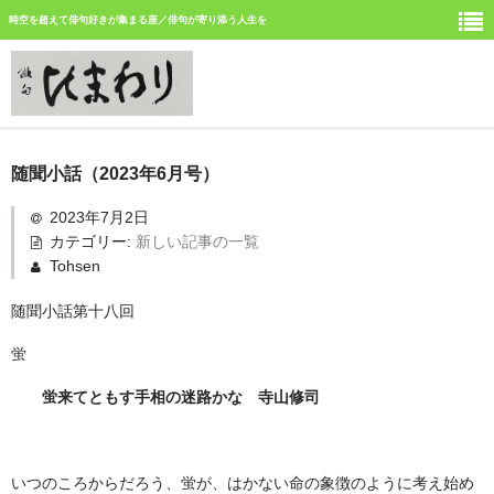
時空を超えて俳句好きが集まる座／俳句が寄り添う人生を
ホーム
随聞小話（2023年6月号）
新しい記事
2023年7月2日
カテゴリー:
新しい記事の一覧
ひまわり誌今月号の俳句
Tohsen
ひまわり俳句の仲間の活動
随聞小話第十八回
今月みつけた俳句
蛍
イベント案内
蛍来てともす手相の迷路かな
寺山修司
俳句道場
いつのころからだろう、蛍が、はかない命の象徴のように考え始め
「徳島文学賞」募集中