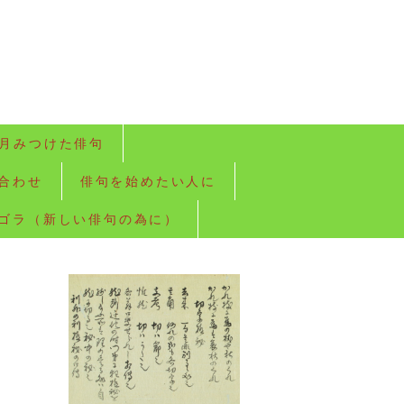
月みつけた俳句
合わせ
俳句を始めたい人に
ゴラ（新しい俳句の為に）