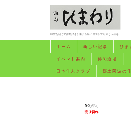
時空を超えて俳句好きが集まる座／俳句が寄り添う人生を
ホーム
新しい記事
ひま
イベント案内
俳句道場
日本俳人クラブ
郷土阿波の
¥0
(税込)
売り切れ