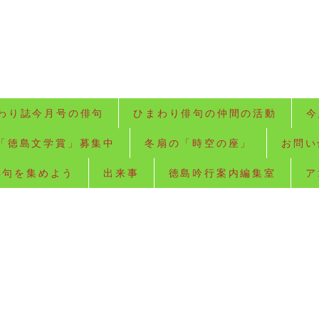
わり誌今月号の俳句
ひまわり俳句の仲間の活動
今
「徳島文学賞」募集中
冬扇の「時空の座」
お問い
俳句を集めよう
出来事
徳島吟行案内編集室
ア