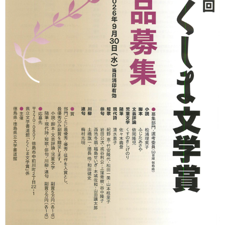
冬扇の「時空の座」
お問い合わせ
俳句を始めたい人に
日本俳人クラブ
郷土阿波の俳句を集めよう
出来事
徳島吟行案内編集室
アゴラ（新しい俳句の為に）