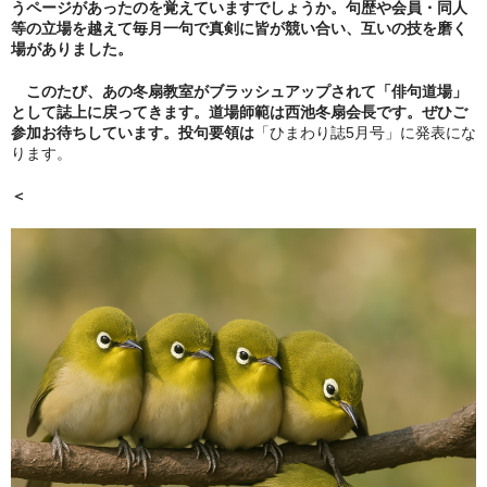
うページがあったのを覚えていますでしょうか。句歴や会員・同人
等の立場を越えて毎月一句で真剣に皆が競い合い、互いの技を磨く
場がありました。
このたび、あの冬扇教室がブラッシュアップされて「俳句道場」
として誌上に戻ってきます。道場師範は西池冬扇会長です。ぜひご
参加お待ちしています。投句要領は
「ひまわり誌5月号」に発表にな
ります。
＜