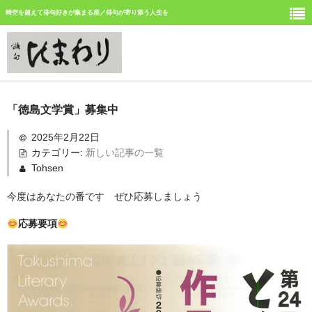
時空を超えて俳句好きが集まる座／俳句が寄り添う人生を
ホーム
「徳島文学賞」募集中
新しい記事
2025年2月22日
カテゴリー:
新しい記事の一覧
ひまわり誌今月号の俳句
Tohsen
ひまわり俳句の仲間の活動
今度はあなたの番です ぜひ応募しましょう
今月みつけた俳句
応募要項
イベント案内
俳句道場
「徳島文学賞」募集中